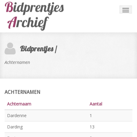
Toggl
navig
Bidprentjes /
Achternamen
ACHTERNAMEN
Achternaam
Aantal
Dardenne
1
Darding
13