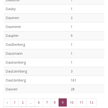
Dauby
1
Daumen
2
Daumerie
1
Dauphin
9
Daußenberg
1
Dausmann
1
Dautsenberg
1
Dautzemberg
3
Dautzenberg
161
Dauven
28
‹
1
2
...
6
7
8
9
10
11
12