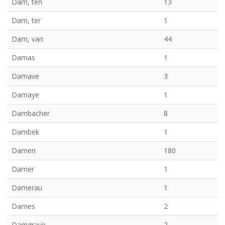
Dam, ten
13
Dam, ter
1
Dam, van
44
Damas
1
Damave
3
Damaye
1
Dambacher
8
Dambek
1
Damen
180
Damer
1
Damerau
1
Dames
2
Damgrave
2