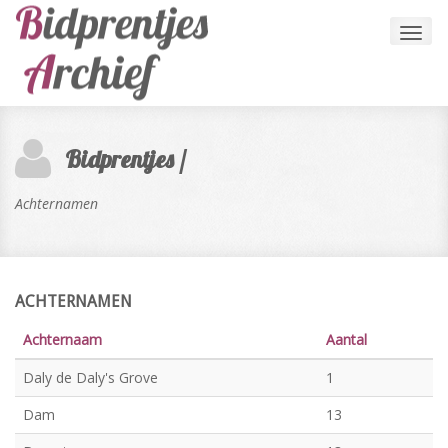
Toggl
navig
Bidprentjes /
Achternamen
ACHTERNAMEN
Achternaam
Aantal
Daly de Daly's Grove
1
Dam
13