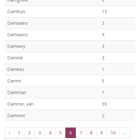
Damhuis
13
Damiaans
3
Damiaens
9
Damiany
3
Damink
3
Dämkes
1
Damm
5
Damman
1
Damme, van
59
Dammer
2
‹
1
2
3
4
5
6
7
8
9
10
...