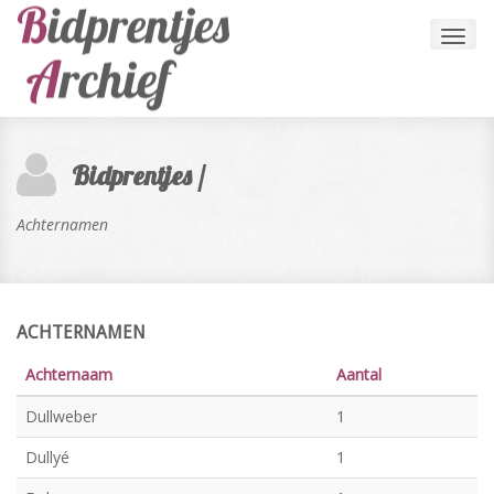
Toggl
navig
Bidprentjes /
Achternamen
ACHTERNAMEN
Achternaam
Aantal
Dullweber
1
Dullyé
1