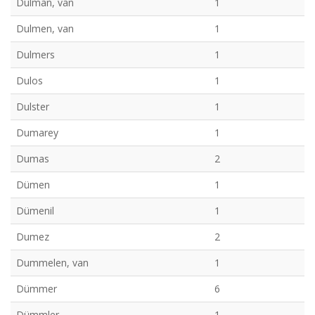
Dulman, van
1
Dulmen, van
1
Dulmers
1
Dulos
1
Dulster
1
Dumarey
1
Dumas
2
Dümen
1
Dümenil
1
Dumez
2
Dummelen, van
1
Dümmer
6
Dümmler
1