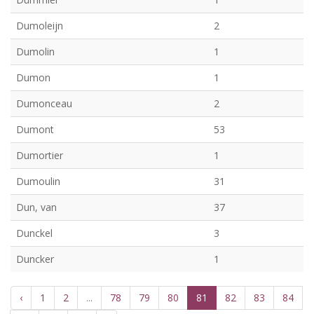
Dumoleijn
2
Dumolin
1
Dumon
1
Dumonceau
2
Dumont
53
Dumortier
1
Dumoulin
31
Dun, van
37
Dunckel
3
Duncker
1
‹
1
2
...
78
79
80
81
82
83
84