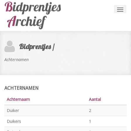
Toggl
navig
Bidprentjes /
Achternamen
ACHTERNAMEN
Achternaam
Aantal
Duiker
2
Duikers
1