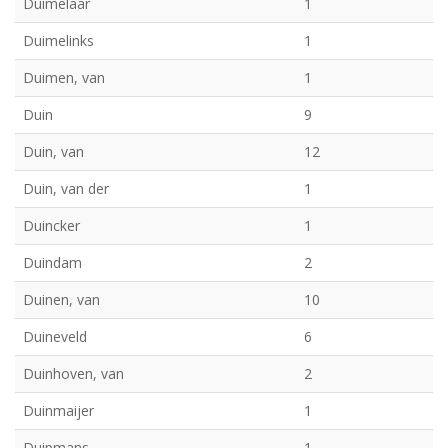
Duimelaar
1
Duimelinks
1
Duimen, van
1
Duin
9
Duin, van
12
Duin, van der
1
Duincker
1
Duindam
2
Duinen, van
10
Duineveld
6
Duinhoven, van
2
Duinmaijer
1
Duipmans
1