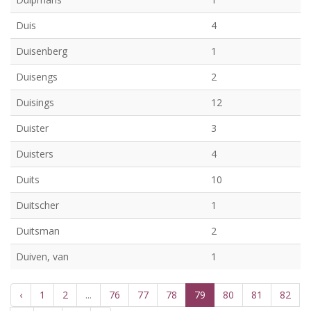
Duis
4
Duisenberg
1
Duisengs
2
Duisings
12
Duister
3
Duisters
4
Duits
10
Duitscher
1
Duitsman
2
Duiven, van
1
‹
1
2
...
76
77
78
79
80
81
82