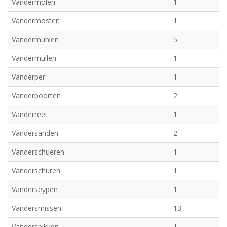
Vandermolen
1
Vandermosten
1
Vandermühlen
5
Vandermullen
1
Vanderper
1
Vanderpoorten
2
Vanderreet
1
Vandersanden
2
Vanderschueren
1
Vanderschuren
1
Vanderseypen
1
Vandersmissen
13
Vanderspikken
1