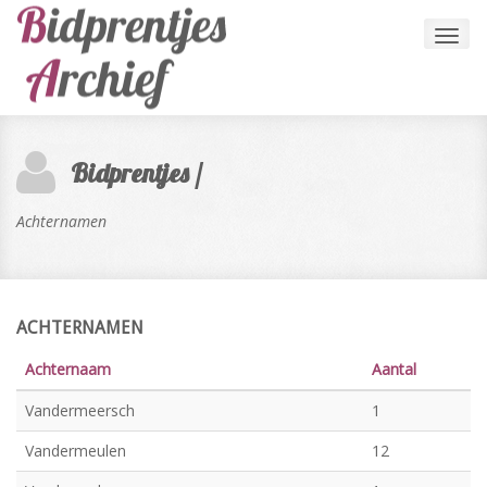
Toggl
navig
Bidprentjes /
Achternamen
ACHTERNAMEN
Achternaam
Aantal
Vandermeersch
1
Vandermeulen
12