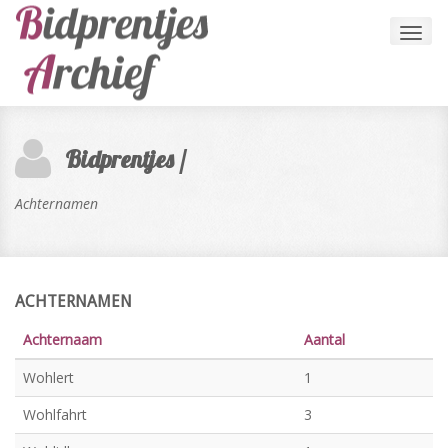
Toggl
navig
Bidprentjes /
Achternamen
ACHTERNAMEN
Achternaam
Aantal
Wohlert
1
Wohlfahrt
3