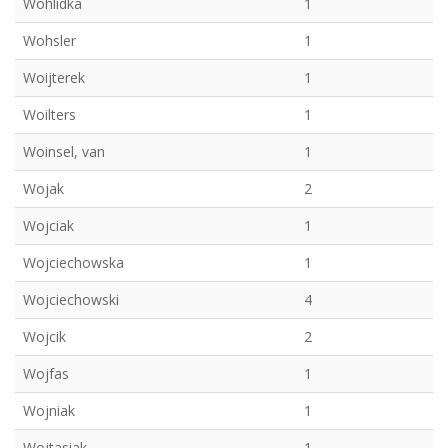
Wohlidka
1
Wohsler
1
Woijterek
1
Woilters
1
Woinsel, van
1
Wojak
2
Wojciak
1
Wojciechowska
1
Wojciechowski
4
Wojcik
2
Wojfas
1
Wojniak
1
Wojtasiak
1