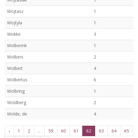
Wojtasz
1
Wojtyla
1
Wokke
3
Wolberink
1
Wolbers
2
Wolbert
4
Wolbertus
6
Wolbring
1
Woldberg
2
Wolde, de
4
‹
1
2
...
59
60
61
62
63
64
65