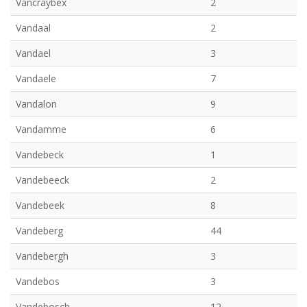
Vancraybex
2
Vandaal
2
Vandael
3
Vandaele
7
Vandalon
9
Vandamme
6
Vandebeck
1
Vandebeeck
2
Vandebeek
8
Vandeberg
44
Vandebergh
3
Vandebos
3
Vandebosch
12