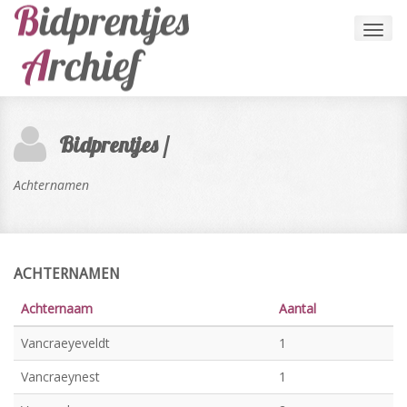
Toggl
navig
Bidprentjes /
Achternamen
ACHTERNAMEN
Achternaam
Aantal
Vancraeyeveldt
1
Vancraeynest
1