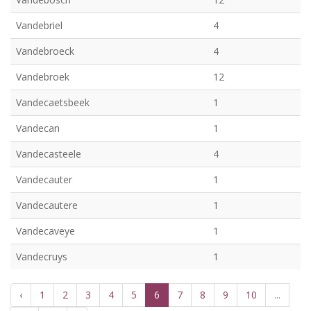
Vandebriel
4
Vandebroeck
4
Vandebroek
12
Vandecaetsbeek
1
Vandecan
1
Vandecasteele
4
Vandecauter
1
Vandecautere
1
Vandecaveye
1
Vandecruys
1
‹
1
2
3
4
5
6
7
8
9
10
...