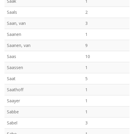
Saak
1
Saals
2
Saan, van
3
Saanen
1
Saanen, van
9
Saas
10
Saassen
1
Saat
5
Saathoff
1
Saayer
1
Sabbe
1
Sabel
3
Sabo
1