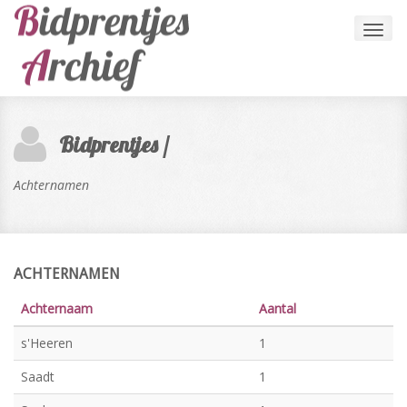
Toggl
navig
Bidprentjes /
Achternamen
ACHTERNAMEN
Achternaam
Aantal
s'Heeren
1
Saadt
1