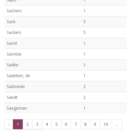
Sachers
1
Sack
5
Sackers
5
Sacré
1
Sacréas
1
Sadée
1
Sadeleer, de
1
Sadowski
2
Saedt
2
Saegeman
1
‹
1
2
3
4
5
6
7
8
9
10
...