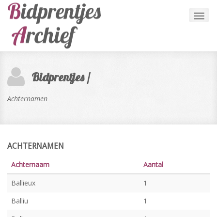
Toggl
navig
Bidprentjes /
Achternamen
ACHTERNAMEN
Achternaam
Aantal
Ballieux
1
Balliu
1