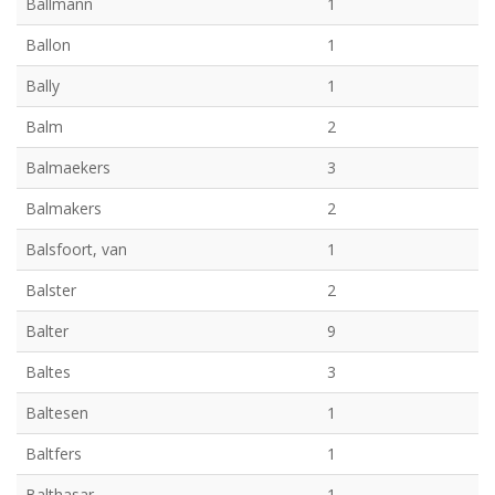
Ballmann
1
Ballon
1
Bally
1
Balm
2
Balmaekers
3
Balmakers
2
Balsfoort, van
1
Balster
2
Balter
9
Baltes
3
Baltesen
1
Baltfers
1
Balthasar
1