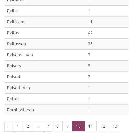
Baltis
1
Baltissen
11
Baltus
42
Baltussen
35
Balveren, van
3
Balvers
8
Balvert
3
Balvert, den
1
Balzer
1
Bambost, van
1
‹
1
2
...
7
8
9
10
11
12
13